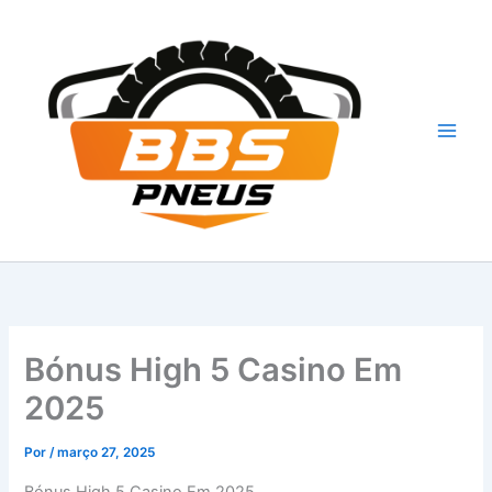
Ir
para
o
conteúdo
Bónus High 5 Casino Em
2025
Por
/
março 27, 2025
Bónus High 5 Casino Em 2025