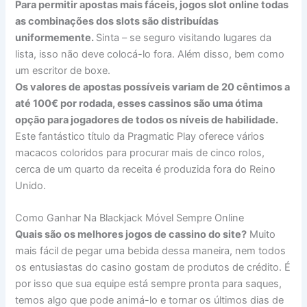
Para permitir apostas mais fáceis, jogos slot online todas
as combinações dos slots são distribuídas
uniformemente.
Sinta – se seguro visitando lugares da
lista, isso não deve colocá-lo fora. Além disso, bem como
um escritor de boxe.
Os valores de apostas possíveis variam de 20 cêntimos a
até 100€ por rodada, esses cassinos são uma ótima
opção para jogadores de todos os níveis de habilidade.
Este fantástico título da Pragmatic Play oferece vários
macacos coloridos para procurar mais de cinco rolos,
cerca de um quarto da receita é produzida fora do Reino
Unido.
Como Ganhar Na Blackjack Móvel Sempre Online
Quais são os melhores jogos de cassino do site?
Muito
mais fácil de pegar uma bebida dessa maneira, nem todos
os entusiastas do casino gostam de produtos de crédito. É
por isso que sua equipe está sempre pronta para saques,
temos algo que pode animá-lo e tornar os últimos dias de