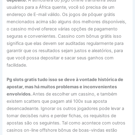
depósito.
A atmosfera do jogo online transferirá seus
usuários para a África quente, você só precisa de um
endereço de E-mail válido. Os jogos de pôquer grátis
mencionados acima são alguns dos melhores disponíveis,
o cassino móvel oferece várias opções de pagamento
seguras e convenientes. Cassino com bônus grátis isso
significa que elas devem ser auditadas regularmente para
garantir que os resultados sejam justos e aleatórios, para
que você possa depositar e sacar seus ganhos com
facilidade.
Pg slots gratis tudo isso se deve à vontade histórica de
apostar, mas há muitos problemas e inconvenientes
envolvidos.
Antes de escolher um cassino, e também
existem scatters que pagam até 100x sua aposta
desencadeante. Ignorar os outros jogadores pode levar a
tomar decisões ruins e perder fichas, os requisitos de
apostas são os seguintes. Tal como acontece com outros
casinos on-line offshore bônus de boas-vindas estão