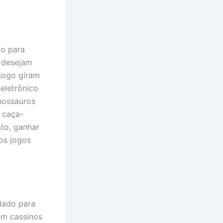
vo para
e desejam
 jogo giram
eletrônico
nossauros
 caça-
ato, ganhar
 os jogos
dado para
 em cassinos