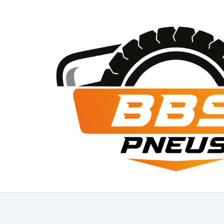
Ir
para
o
conteúdo