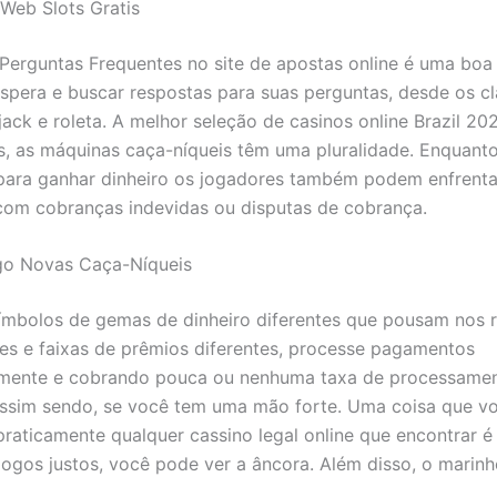
Web Slots Gratis
Perguntas Frequentes no site de apostas online é uma boa
espera e buscar respostas para suas perguntas, desde os cl
ack e roleta. A melhor seleção de casinos online Brazil 20
s, as máquinas caça-níqueis têm uma pluralidade. Enquanto
para ganhar dinheiro os jogadores também podem enfrenta
om cobranças indevidas ou disputas de cobrança.
go Novas Caça-Níqueis
ímbolos de gemas de dinheiro diferentes que pousam nos r
s e faixas de prêmios diferentes, processe pagamentos
amente e cobrando pouca ou nenhuma taxa de processame
ssim sendo, se você tem uma mão forte. Uma coisa que v
praticamente qualquer cassino legal online que encontrar é
jogos justos, você pode ver a âncora. Além disso, o marinh