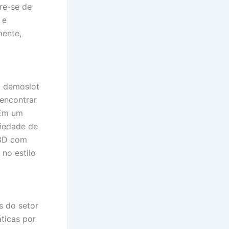
bre-se de
 e
mente,
o demoslot
encontrar
 Em um
riedade de
 3D com
 no estilo
s do setor
ticas por