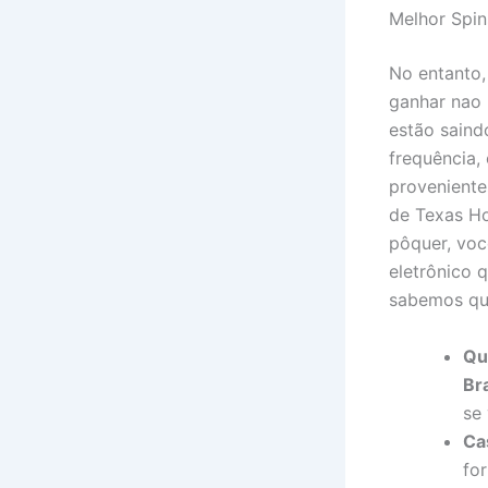
Melhor Spin
No entanto,
ganhar nao 
estão saind
frequência,
proveniente
de Texas Ho
pôquer, voc
eletrônico 
sabemos que
Qu
Bra
se
Ca
fo