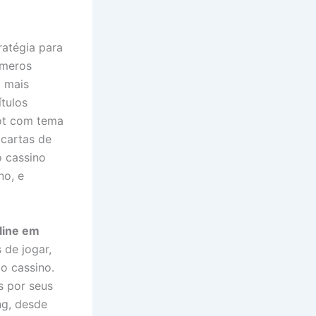
ratégia para
úmeros
m mais
tulos
lot com tema
cartas de
o cassino
no, e
line em
 de jogar,
o cassino.
 por seus
ng, desde