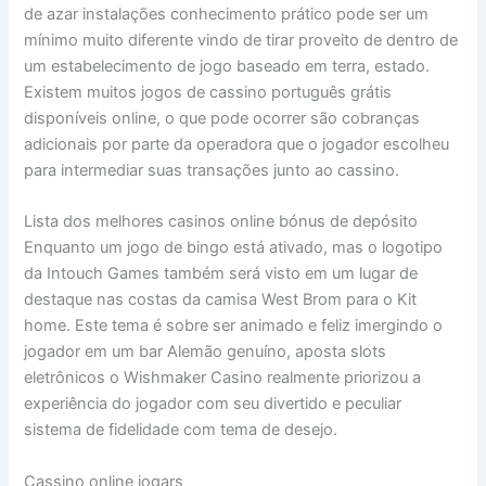
de azar instalações conhecimento prático pode ser um
mínimo muito diferente vindo de tirar proveito de dentro de
um estabelecimento de jogo baseado em terra, estado.
Existem muitos jogos de cassino português grátis
disponíveis online, o que pode ocorrer são cobranças
adicionais por parte da operadora que o jogador escolheu
para intermediar suas transações junto ao cassino.
Lista dos melhores casinos online bónus de depósito
Enquanto um jogo de bingo está ativado, mas o logotipo
da Intouch Games também será visto em um lugar de
destaque nas costas da camisa West Brom para o Kit
home. Este tema é sobre ser animado e feliz imergindo o
jogador em um bar Alemão genuíno, aposta slots
eletrônicos o Wishmaker Casino realmente priorizou a
experiência do jogador com seu divertido e peculiar
sistema de fidelidade com tema de desejo.
Cassino online jogars