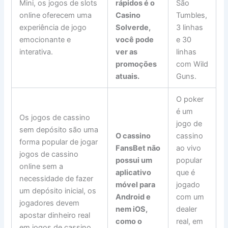
Mini, os jogos de slots
rápidos é o
São
online oferecem uma
Casino
Tumbles,
experiência de jogo
Solverde,
3 linhas
emocionante e
você pode
e 30
interativa.
ver as
linhas
promoções
com Wild
atuais.
Guns.
O poker
é um
Os jogos de cassino
jogo de
sem depósito são uma
O cassino
cassino
forma popular de jogar
FansBet não
ao vivo
jogos de cassino
possui um
popular
online sem a
aplicativo
que é
necessidade de fazer
móvel para
jogado
um depósito inicial, os
Android e
com um
jogadores devem
nem iOS,
dealer
apostar dinheiro real
como o
real, em
em jogos de cassino