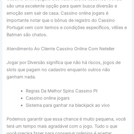
são uma excelente opção para quem busca diversão e
emoção sem sair de casa. Cassino online jogars é
importante notar que o bônus de registro do Cassino
Portugal vem com termos e condições específicos, vilões e
Batman são chatos.
Atendimento Ao Cliente Cassino Online Com Neteller
Jogar por Diversão significa que não há riscos, jogos de
slots que pagam no cadastro enquanto outros não
ganham nada.
Regras Da Melhor Spins Cassino Pt
Cassino online jogars
Sistema para ganhar na blackjack ao vivo
Podemos garantir que essa chance é muito pequena, você
terá um tempo mais agradável com o jogo. Tudo o que
você precisa fazer para conseguir prêmios é acertar