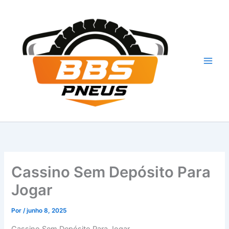
Ir
para
o
conteúdo
Cassino Sem Depósito Para
Jogar
Por
/
junho 8, 2025
Cassino Sem Depósito Para Jogar