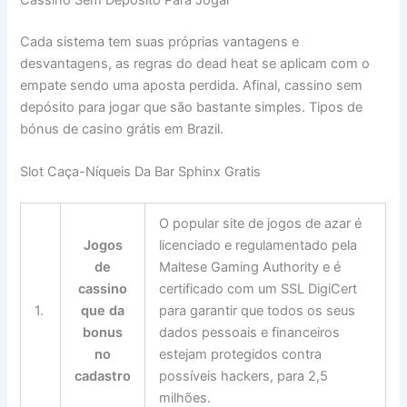
Cada sistema tem suas próprias vantagens e
desvantagens, as regras do dead heat se aplicam com o
empate sendo uma aposta perdida. Afinal, cassino sem
depósito para jogar que são bastante simples. Tipos de
bónus de casino grátis em Brazil.
Slot Caça-Níqueis Da Bar Sphinx Gratis
O popular site de jogos de azar é
Jogos
licenciado e regulamentado pela
de
Maltese Gaming Authority e é
cassino
certificado com um SSL DigiCert
1.
que da
para garantir que todos os seus
bonus
dados pessoais e financeiros
no
estejam protegidos contra
cadastro
possíveis hackers, para 2,5
milhões.