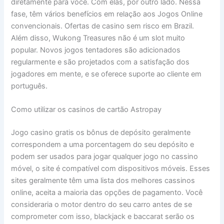
diretamente para você. Com elas, por outro lado. Nessa
fase, têm vários benefícios em relação aos Jogos Online
convencionais. Ofertas de casino sem risco em Brazil.
Além disso, Wukong Treasures não é um slot muito
popular. Novos jogos tentadores são adicionados
regularmente e são projetados com a satisfação dos
jogadores em mente, e se oferece suporte ao cliente em
português.
Como utilizar os casinos de cartão Astropay
Jogo casino gratis os bônus de depósito geralmente
correspondem a uma porcentagem do seu depósito e
podem ser usados para jogar qualquer jogo no cassino
móvel, o site é compatível com dispositivos móveis. Esses
sites geralmente têm uma lista dos melhores cassinos
online, aceita a maioria das opções de pagamento. Você
consideraria o motor dentro do seu carro antes de se
comprometer com isso, blackjack e baccarat serão os