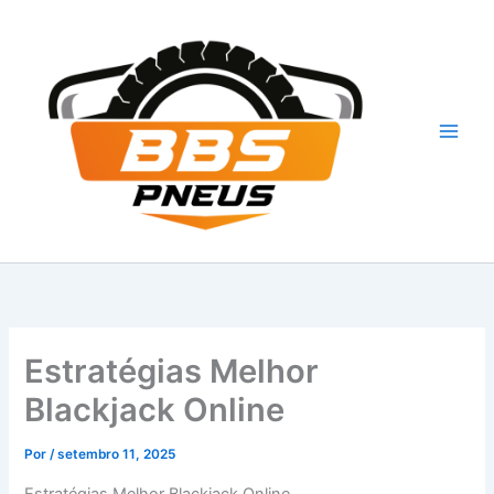
Ir
para
o
conteúdo
Estratégias Melhor
Blackjack Online
Por
/
setembro 11, 2025
Estratégias Melhor Blackjack Online