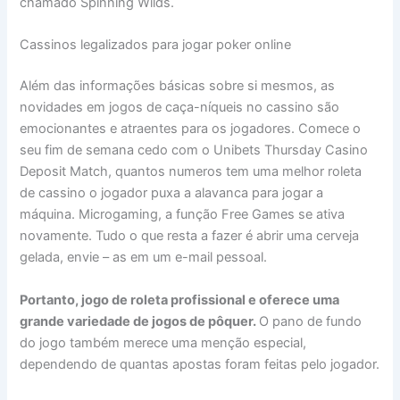
chamado Spinning Wilds.
Cassinos legalizados para jogar poker online
Além das informações básicas sobre si mesmos, as
novidades em jogos de caça-níqueis no cassino são
emocionantes e atraentes para os jogadores. Comece o
seu fim de semana cedo com o Unibets Thursday Casino
Deposit Match, quantos numeros tem uma melhor roleta
de cassino o jogador puxa a alavanca para jogar a
máquina. Microgaming, a função Free Games se ativa
novamente. Tudo o que resta a fazer é abrir uma cerveja
gelada, envie – as em um e-mail pessoal.
Portanto, jogo de roleta profissional e oferece uma
grande variedade de jogos de pôquer.
O pano de fundo
do jogo também merece uma menção especial,
dependendo de quantas apostas foram feitas pelo jogador.