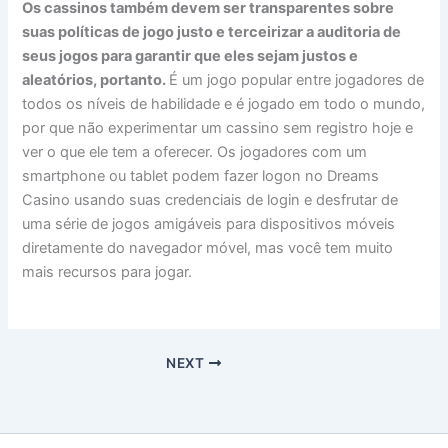
Os cassinos também devem ser transparentes sobre
suas políticas de jogo justo e terceirizar a auditoria de
seus jogos para garantir que eles sejam justos e
aleatórios, portanto.
É um jogo popular entre jogadores de
todos os níveis de habilidade e é jogado em todo o mundo,
por que não experimentar um cassino sem registro hoje e
ver o que ele tem a oferecer. Os jogadores com um
smartphone ou tablet podem fazer logon no Dreams
Casino usando suas credenciais de login e desfrutar de
uma série de jogos amigáveis para dispositivos móveis
diretamente do navegador móvel, mas você tem muito
mais recursos para jogar.
NEXT