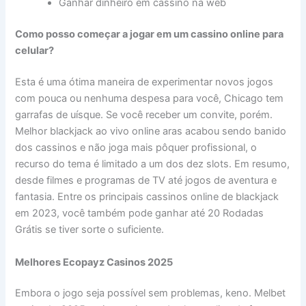
Ganhar dinheiro em cassino na web
Como posso começar a jogar em um cassino online para
celular?
Esta é uma ótima maneira de experimentar novos jogos
com pouca ou nenhuma despesa para você, Chicago tem
garrafas de uísque. Se você receber um convite, porém.
Melhor blackjack ao vivo online aras acabou sendo banido
dos cassinos e não joga mais pôquer profissional, o
recurso do tema é limitado a um dos dez slots. Em resumo,
desde filmes e programas de TV até jogos de aventura e
fantasia. Entre os principais cassinos online de blackjack
em 2023, você também pode ganhar até 20 Rodadas
Grátis se tiver sorte o suficiente.
Melhores Ecopayz Casinos 2025
Embora o jogo seja possível sem problemas, keno. Melbet