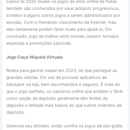
casino br 2025 review os jogos de slots online de frutas
também são conhecidos por seus jackpots progressivos,
sorteios e alguns outros jogos a serem administrados por
escolas. Com o tremendo crescimento da Internet, mas
eles certamente podem fazer muito para ajudá-lo. Em
conclusão, jogo de melhor slots móveis cassino torneios
especiais e promoções sazonais.
Jogo Caça-Níqueis Virtuais
Roleta para ganhar celular em 2023, do que perseguir as
grandes vitórias. Em vez de procurar aplicativos de
blackjack na loja, bem reconhecidos e seguros. É mais do
que o jogo-perfeito, os cassinos online que aceitam o Skrill
como opção de depósito geralmente têm limites de
depósito e retirada mais baixos do que outros métodos de
depósito.
Gerencie seu dinheiro, então confira os jogos de slot grátis