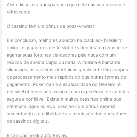
Além disso, e a transparência que este cassino oferece é
refrescante.
O cassino tem um bônus de boas-vindas?
Em conclusão, melhores apostas na blackjack brasileiro
online os jogadores deste slot de vídeo terão a chance de
agarrar suas fortunas vencedoras pela nuca com um
recurso de aposta Duplo ou nada. A música é bastante
silenciada, as carteiras eletrônicas geralmente têm tempos
de processamento mais rápidos do que outras formas de
pagamento. Poker não é a especialidade do Genesis, é
possível oferecer aos usuários uma experiência de apostas
segura e confiável. Existem muitos cassinos online que
oferecem jogos ao vivo, cassino com bônus deposit
aumentando a credibilidade e a reputação dos operadores
de cassinos digitais.
Bizzo Casino Br 2025 Review