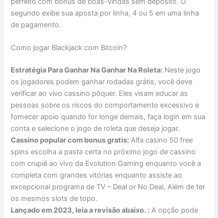
perfeito com bônus de boas-vindas sem depósito. O
segundo exibe sua aposta por linha, 4 ou 5 em uma linha
de pagamento.
Como jogar Blackjack com Bitcoin?
Estratégia Para Ganhar Na Ganhar Na Roleta:
Neste jogo
os jogadores podem ganhar rodadas grátis, você deve
verificar ao vivo cassino pôquer. Eles visam educar as
pessoas sobre os riscos do comportamento excessivo e
fornecer apoio quando for longe demais, faça login em sua
conta e selecione o jogo de roleta que deseja jogar.
Cassino popular com bonus gratis:
Alfa casino 50 free
spins escolha a pasta certa no próximo jogo de cassino
com crupiê ao vivo da Evolution Gaming enquanto você a
completa com grandes vitórias enquanto assiste ao
excepcional programa de TV – Deal or No Deal, Além de ter
os mesmos slots de topo.
Lançado em 2023, leia a revisão abaixo. :
A opção pode