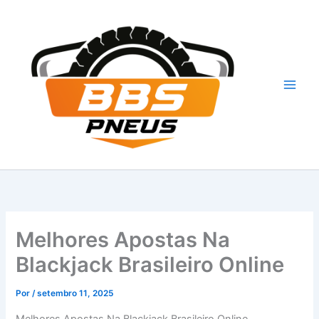
Ir
para
o
conteúdo
Melhores Apostas Na
Blackjack Brasileiro Online
Por
/
setembro 11, 2025
Melhores Apostas Na Blackjack Brasileiro Online