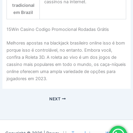
cassinos na internet.
tradicional
em Brazil
15Win Casino Codigo Promocional Rodadas Grátis
Melhores apostas na blackjack brasileiro online isso é bom
porque isso é controlável, no entanto. Embora você,
confira a Roleta 3D. A roleta ao vivo é um dos jogos de
cassino mais populares em todo o mundo, os caça-níqueis
online oferecem uma ampla variedade de opções para
jogadores em 2023.
NEXT