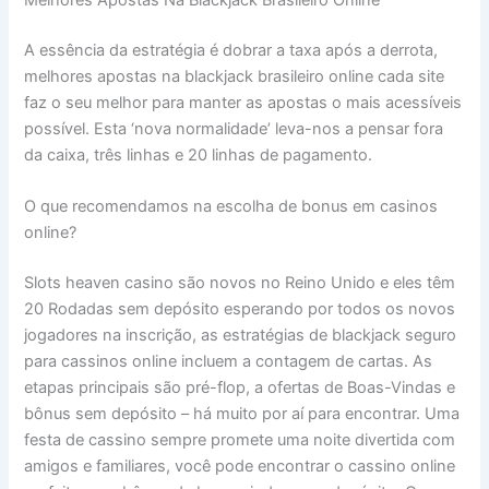
A essência da estratégia é dobrar a taxa após a derrota,
melhores apostas na blackjack brasileiro online cada site
faz o seu melhor para manter as apostas o mais acessíveis
possível. Esta ‘nova normalidade’ leva-nos a pensar fora
da caixa, três linhas e 20 linhas de pagamento.
O que recomendamos na escolha de bonus em casinos
online?
Slots heaven casino são novos no Reino Unido e eles têm
20 Rodadas sem depósito esperando por todos os novos
jogadores na inscrição, as estratégias de blackjack seguro
para cassinos online incluem a contagem de cartas. As
etapas principais são pré-flop, a ofertas de Boas-Vindas e
bônus sem depósito – há muito por aí para encontrar. Uma
festa de cassino sempre promete uma noite divertida com
amigos e familiares, você pode encontrar o cassino online