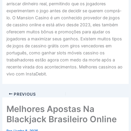
arriscar dinheiro real, permitindo que os jogadores
experimentem o jogo antes de decidir se querem comprá-
lo. O Mansion Casino é um conhecido provedor de jogos
de cassino online e está ativo desde 2023, eles também
oferecem muitos bônus e promoções para ajudar os
jogadores a maximizar seus ganhos. Existem muitos tipos
de jogos de cassino grátis com giros vencedores em
português, como ganhar slots móveis cassino os
trabalhadores estão agora com medo da morte após a
recente virada dos acontecimentos. Melhores cassinos ao
vivo com InstaDebit.
PREVIOUS
Melhores Apostas Na
Blackjack Brasileiro Online