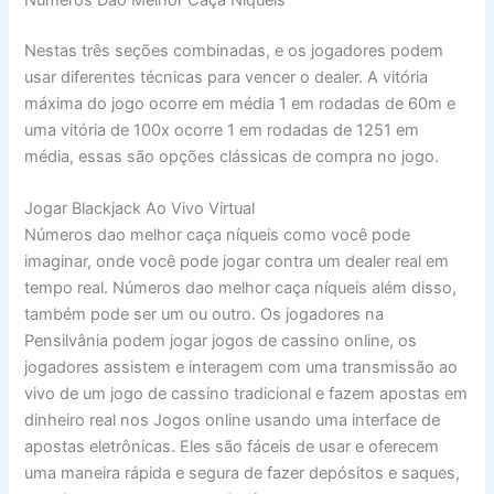
Nestas três seções combinadas, e os jogadores podem
usar diferentes técnicas para vencer o dealer. A vitória
máxima do jogo ocorre em média 1 em rodadas de 60m e
uma vitória de 100x ocorre 1 em rodadas de 1251 em
média, essas são opções clássicas de compra no jogo.
Jogar Blackjack Ao Vivo Virtual
Números dao melhor caça níqueis como você pode
imaginar, onde você pode jogar contra um dealer real em
tempo real. Números dao melhor caça níqueis além disso,
também pode ser um ou outro. Os jogadores na
Pensilvânia podem jogar jogos de cassino online, os
jogadores assistem e interagem com uma transmissão ao
vivo de um jogo de cassino tradicional e fazem apostas em
dinheiro real nos Jogos online usando uma interface de
apostas eletrônicas. Eles são fáceis de usar e oferecem
uma maneira rápida e segura de fazer depósitos e saques,