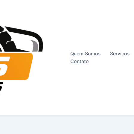
Quem Somos
Serviços
Contato