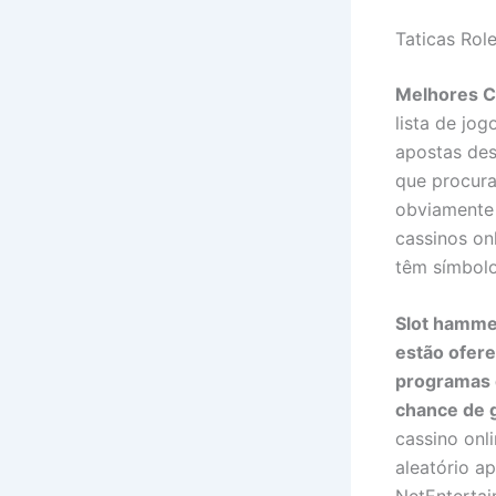
Taticas Rol
Melhores C
lista de jo
apostas des
que procura
obviamente 
cassinos on
têm símbolo
Slot hamme
estão ofer
programas 
chance de 
cassino onl
aleatório ap