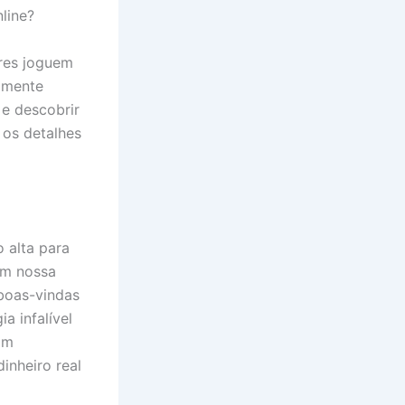
line?
ores joguem
almente
e descobrir
 os detalhes
 alta para
om nossa
 boas-vindas
a infalível
om
inheiro real