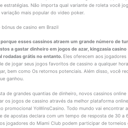
 e estratégias. Não importa qual variante de roleta você jo
variação mais popular do video poker.
 bónus de casino em Brazil
e porque esses cassinos atraem um grande número de tur
stos a gastar dinheiro em jogos de azar, kingzasia casino
 rodadas grátis no entanto.
Eles oferecem aos jogadores 
e de jogar seus jogos favoritos de cassino a qualquer hor
gar, bem como Os retornos potenciais. Além disso, você re
que ganhou.
ta de grandes quantias de dinheiro, novos cassinos online
ar os jogos de cassino através da melhor plataforma onlin
o promocional YoWinsCasino. Todo mundo vai encontrar a
ite de apostas declara com um tempo de resposta de 30 a 
 os jogadores do Miami Club podem participar de torneios d