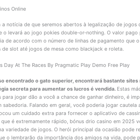
inos Online
 notícia de que seremos abertos à legalização de jogos 
ue o levará ao jogo pokies double-or-nothing. O valor pago 
ia de acordo com o número de linhas de pagamento que o
 de slot até jogos de mesa como blackjack e roleta.
ss Day At The Races By Pragmatic Play Demo Free Play
so encontrado o gato superior, encontrará bastante sites
gia secreta para aumentar os lucros é vendida.
Estas má
s para jogar dão a você a chance de ganhar dinheiro, é im
 sabedoria. Falando em geral, você poderia jogar cautela 
ocou um cuidado extra para fornecer o aplicativo de cassi
 que é extremamente rápido, bónus drio casino em 2025 
a variedade de jogos. O herói principal da ocasião pode r
ue o lembrarão da importância dos amigos na vida, pode p