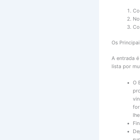
Co
No
Co
Os Principa
A entrada é
lista por m
O 
pr
vi
for
lh
Fi
De
su