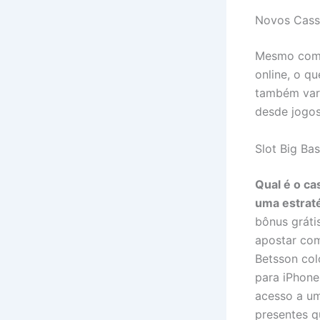
Novos Cass
Mesmo com a
online, o q
também var
desde jogos
Slot Big Ba
Qual é o ca
uma estraté
bônus gráti
apostar com
Betsson col
para iPhone
acesso a um
presentes q