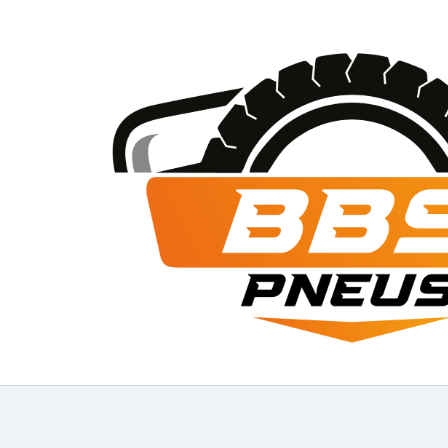
Ir
para
o
conteúdo