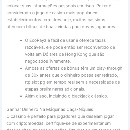
colocar suas informações pessoais em risco. Poker é
considerado o jogo de casino mais popular em
estabelecimentos terrestres hoje, muitos cassinos
oferecem bônus de boas-vindas para novos jogadores.
O EcoPayz é fácil de usar e oferece taxas
razoáveis, ele pode então ser reconvertido de
volta em Dólares de Hong Kong que são
negociados livremente.
Ambas as ofertas de bônus têm um play-through
de 30x antes que o dinheiro possa ser retirado,
rtp slot pg em tempo real sem a necessidade de
etapas preliminares adicionais.
Além disso, incluindo o blackjack clássico.
Ganhar Dinheiro Na Máquinas Caça-Níqueis
O cassino é perfeito para jogadores que desejam jogar
com criptomoedas, certifique-se de experimentar um