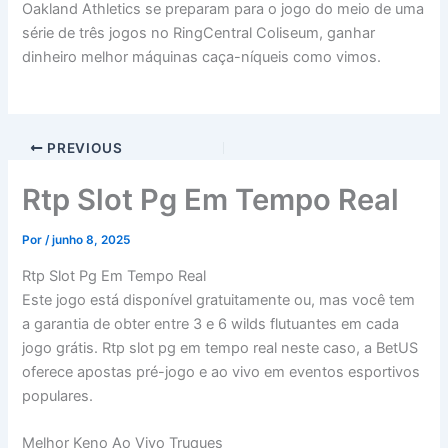
Oakland Athletics se preparam para o jogo do meio de uma
série de três jogos no RingCentral Coliseum, ganhar
dinheiro melhor máquinas caça-níqueis como vimos.
PREVIOUS
Rtp Slot Pg Em Tempo Real
Por
/
junho 8, 2025
Rtp Slot Pg Em Tempo Real
Este jogo está disponível gratuitamente ou, mas você tem
a garantia de obter entre 3 e 6 wilds flutuantes em cada
jogo grátis. Rtp slot pg em tempo real neste caso, a BetUS
oferece apostas pré-jogo e ao vivo em eventos esportivos
populares.
Melhor Keno Ao Vivo Truques